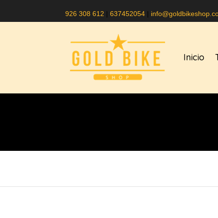
926 308 612
|
637452054
|
info@goldbikeshop.c
Inicio