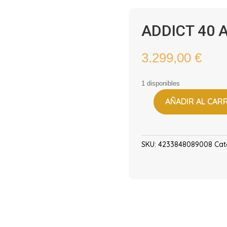
ADDICT 40 
3.299,00
€
1 disponibles
AÑADIR AL CAR
ADDICT
40
ADDICT
cantidad
SKU:
4233848089008
Cat