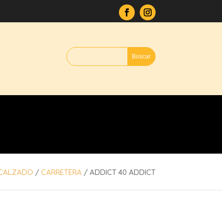
CALZADO
/
CARRETERA
/ ADDICT 40 ADDICT