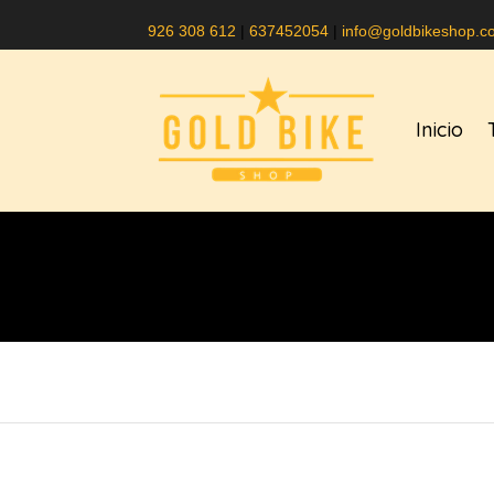
926 308 612
|
637452054
|
info@goldbikeshop.c
Inicio