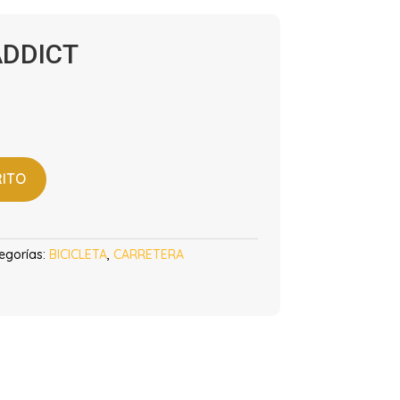
ADDICT
RITO
egorías:
BICICLETA
,
CARRETERA