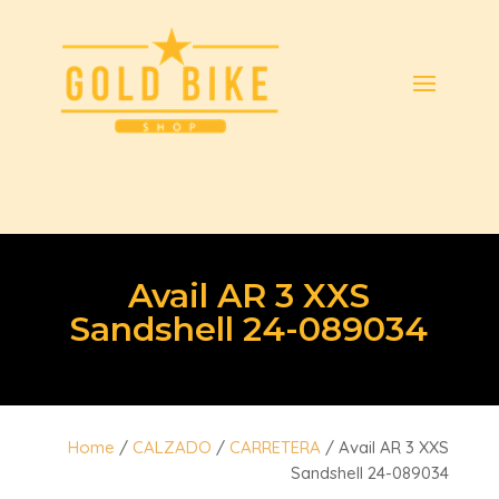
Avail AR 3 XXS
Sandshell 24-089034
Home
/
CALZADO
/
CARRETERA
/ Avail AR 3 XXS
Sandshell 24-089034