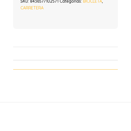
SKU:
8436577102571
Categorías:
BICICLETA
,
CARRETERA