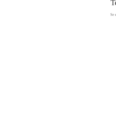
T
Se e