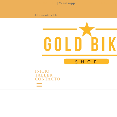
926 308 612
| Whatsapp:
637452054
info@goldb
Tienda
Elementos De 0
INICIO
TALLER
CONTACTO