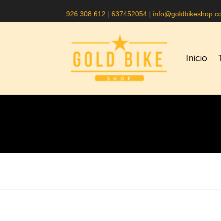
926 308 612
|
637452054
|
info@goldbikeshop.c
Inicio