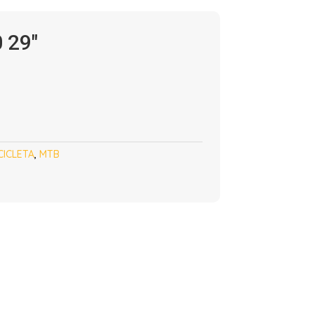
 29″
CICLETA
,
MTB