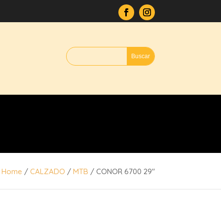
Home
/
CALZADO
/
MTB
/ CONOR 6700 29″