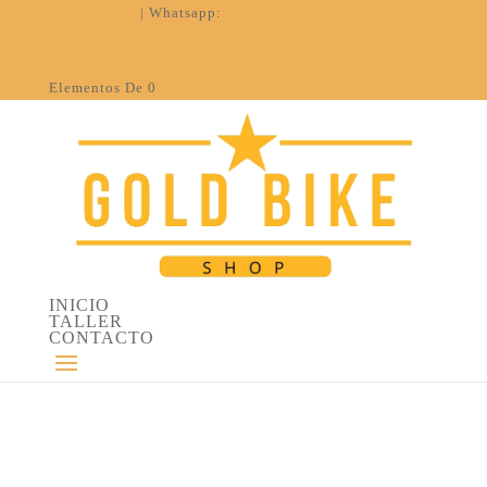
926 308 612
| Whatsapp:
637452054
info@goldbikeshop.com
Tienda
Elementos De 0
INICIO
TALLER
CONTACTO