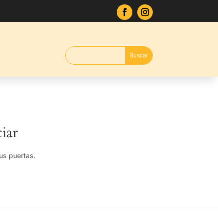
iar
us puertas.