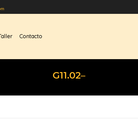
om
Taller
Contacto
G11.02–