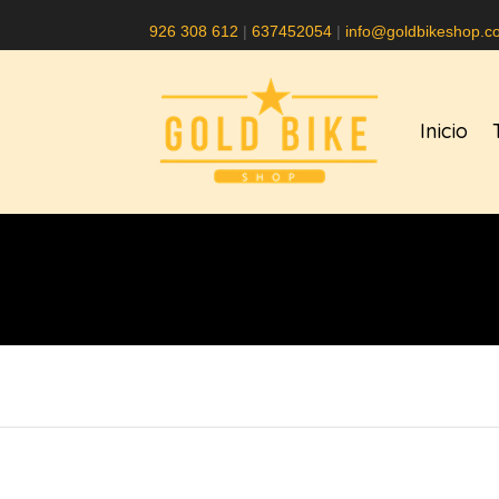
926 308 612
|
637452054
|
info@goldbikeshop.c
Inicio