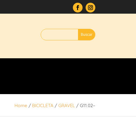
Home
/
BICICLETA
/
GRAVEL
/ G11.02–