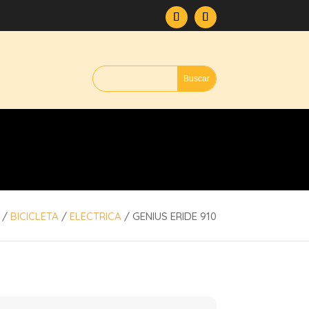
/
BICICLETA
/
ELECTRICA
/ GENIUS ERIDE 910