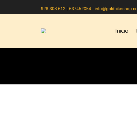
926 308 612
|
637452054
|
info@goldbikeshop.c
Inicio