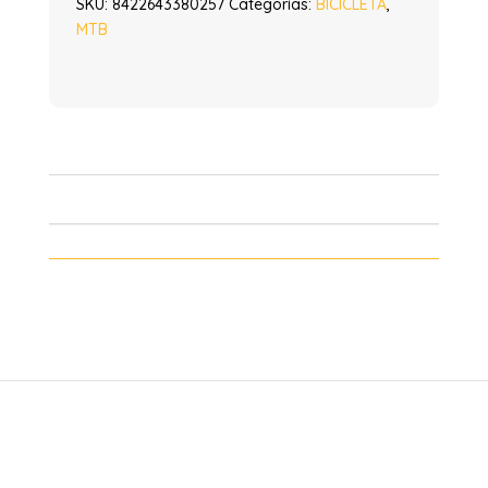
SKU:
8422643380257
Categorías:
BICICLETA
,
MTB