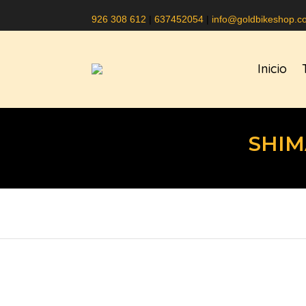
926 308 612
|
637452054
|
info@goldbikeshop.c
Inicio
SHIM