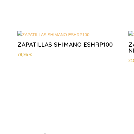
ZAPATILLAS SHIMANO ESHRP100
Z
N
79,95
€
21