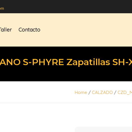
om
Taller
Contacto
ANO S-PHYRE Zapatillas SH-
Home
/
CALZADO
/
CZD_