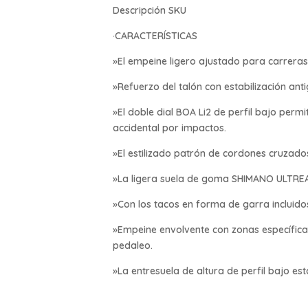
Descripción SKU
·CARACTERÍSTICAS
»El empeine ligero ajustado para carrera
»Refuerzo del talón con estabilización ant
»El doble dial BOA Li2 de perfil bajo perm
accidental por impactos.
»El estilizado patrón de cordones cruzados
»La ligera suela de goma SHIMANO ULTREA
»Con los tacos en forma de garra incluidos
»Empeine envolvente con zonas específicas
pedaleo.
»La entresuela de altura de perfil bajo est