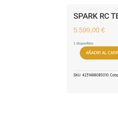
SPARK RC T
5.599,00
€
1 disponibles
AÑADIR AL CAR
SPARK
RC
TEAM
ISSUE
SKU:
4231488085010
Cate
cantidad