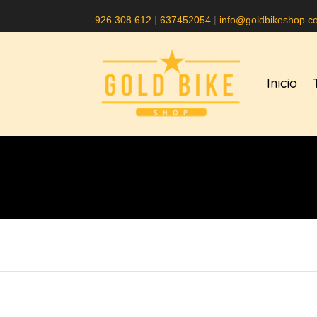
926 308 612
|
637452054
|
info@goldbikeshop.c
Inicio