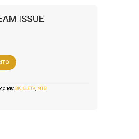
EAM ISSUE
RITO
gorías:
BICICLETA
,
MTB