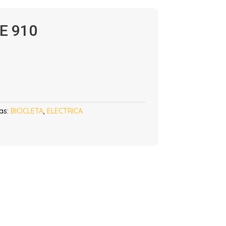
E 910
as:
BICICLETA
,
ELECTRICA