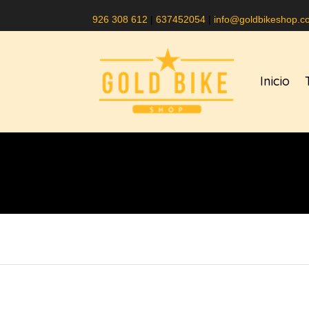
926 308 612
|
637452054
|
info@goldbikeshop.c
Inicio