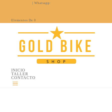
926 308 612
| Whatsapp:
637452054
info@goldbikeshop.com
Tienda
Elementos De 0
INICIO
TALLER
CONTACTO