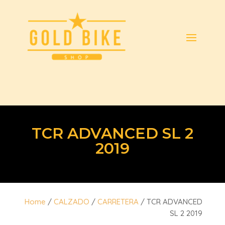
TCR ADVANCED SL 2
2019
Home
/
CALZADO
/
CARRETERA
/ TCR ADVANCED
SL 2 2019