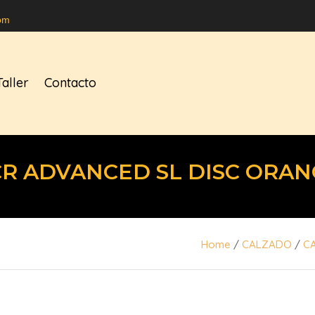
om
Taller
Contacto
CR ADVANCED SL DISC ORAN
Home
/
CALZADO
/
C