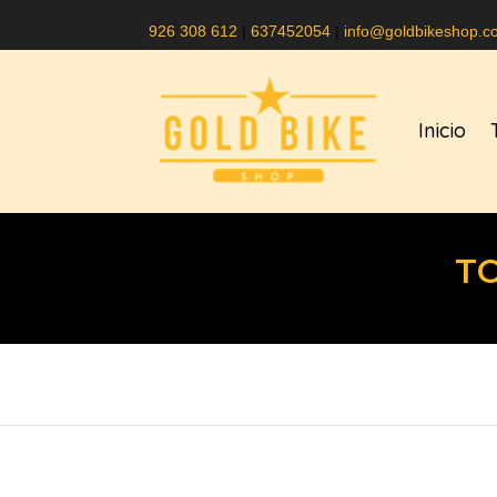
926 308 612
|
637452054
|
info@goldbikeshop.c
Inicio
T