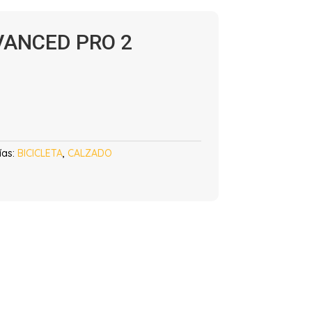
VANCED PRO 2
ías:
BICICLETA
,
CALZADO