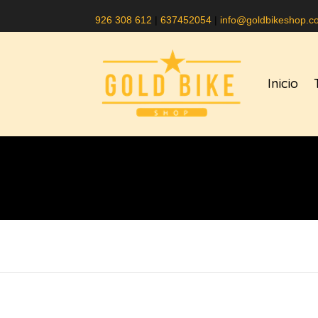
926 308 612
|
637452054
|
info@goldbikeshop.c
Inicio