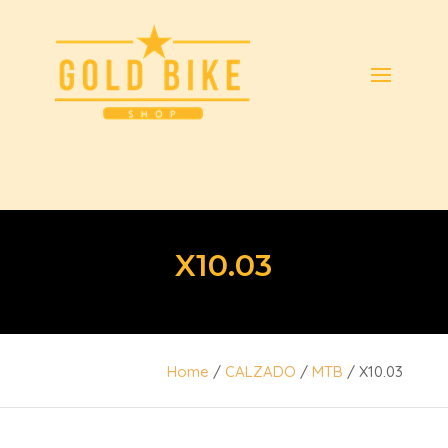
X10.03
Home
/
CALZADO
/
MTB
/ X10.03