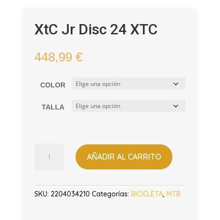
XtC Jr Disc 24 XTC
448,99
€
COLOR
TALLA
XtC
AÑADIR AL CARRITO
Jr
Disc
24
XTC
SKU:
2204034210
Categorías:
BICICLETA
,
MTB
cantidad