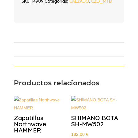
SKU:
14909
Categorías:
CALZADO
,
CZD_MTB
Productos relacionados
Zapatillas
SHIMANO BOTA
Northwave
SH-MW502
HAMMER
182,00
€