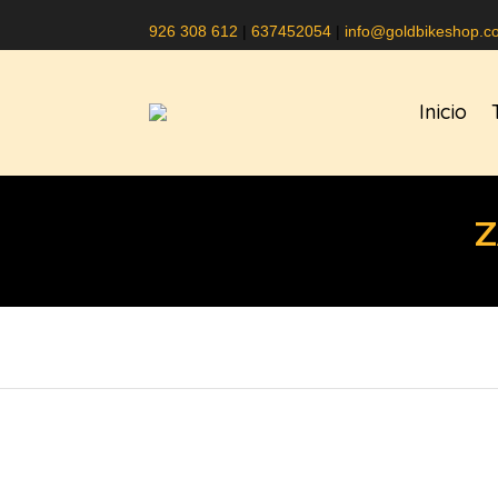
926 308 612
|
637452054
|
info@goldbikeshop.c
Inicio
Z