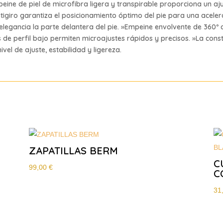
eine de piel de microfibra ligera y transpirable proporciona un a
ntigiro garantiza el posicionamiento óptimo del pie para una acelera
 elegancia la parte delantera del pie. »Empeine envolvente de 360º
les de perfil bajo permiten microajustes rápidos y precisos. »La con
vel de ajuste, estabilidad y ligereza.
ZAPATILLAS BERM
C
99,00
€
C
31