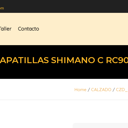
om
Taller
Contacto
APATILLAS SHIMANO C RC9
Home
/
CALZADO
/
CZD_