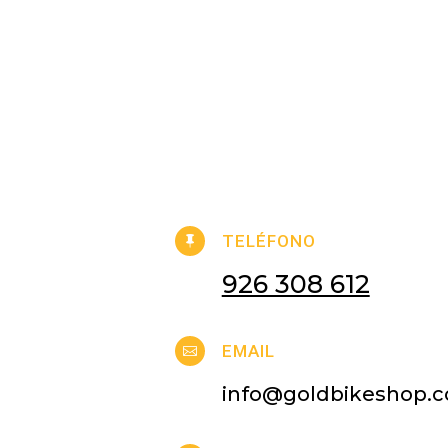
TELÉFONO

926 308 612
EMAIL

info@goldbikeshop.