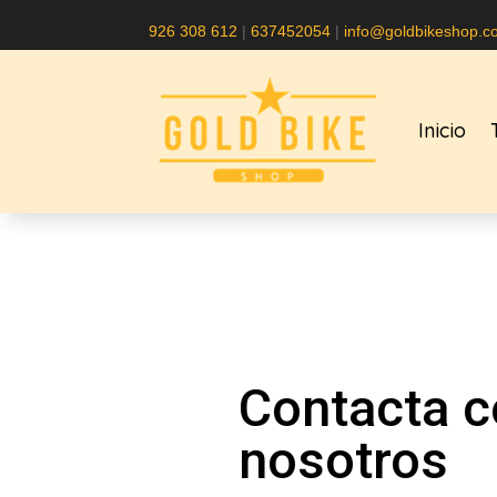
926 308 612
|
637452054
|
info@goldbikeshop.c
Inicio
Contacta 
nosotros