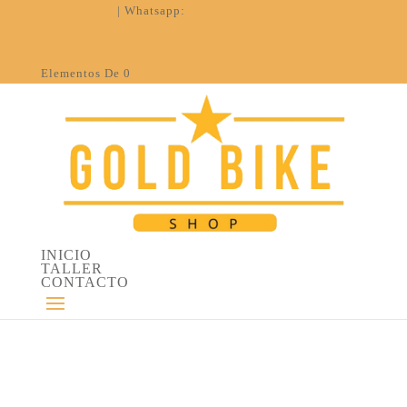
926 308 612
| Whatsapp:
637452054
info@goldbikeshop.com
Tienda
Elementos De 0
INICIO
TALLER
CONTACTO