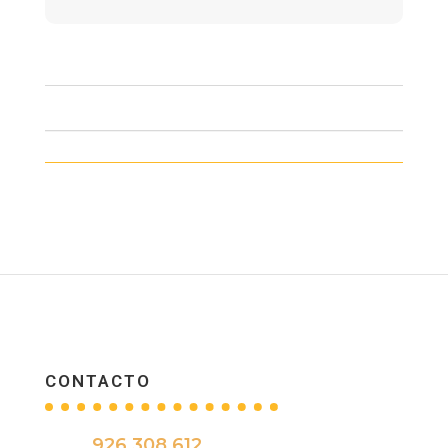
E-
CITY
cantidad
CONTACTO
926 308 612
