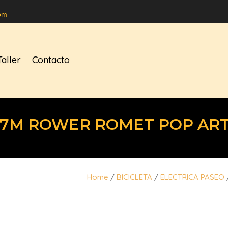
om
Taller
Contacto
17M ROWER ROMET POP AR
Home
/
BICICLETA
/
ELECTRICA PASEO