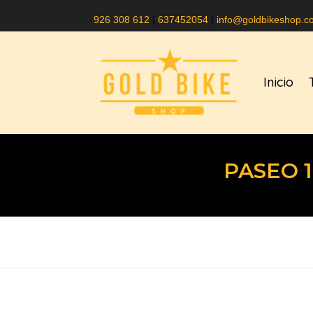
926 308 612
|
637452054
|
info@goldbikeshop.c
Inicio
PASEO 