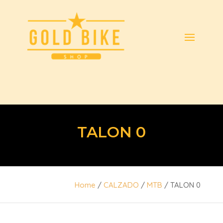
TALON 0
Home
/
CALZADO
/
MTB
/ TALON 0