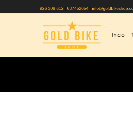
926 308 612
|
637452054
|
info@goldbikeshop.c
Inicio