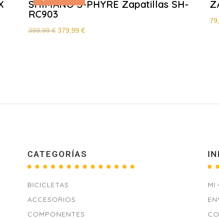
X
SHIMANO S-PHYRE Zapatillas SH-
Z
RC903
79
El
El
399,99
€
379,99
€
precio
precio
original
actual
era:
es:
399,99 €.
379,99 €.
CATEGORÍAS
IN
BICICLETAS
MI
ACCESORIOS
EN
COMPONENTES
CO