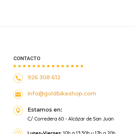
CONTACTO
926 308 612

info@goldbikeshop.com

Estamos en:

C/ Corredera 60 - Alcázar de San Juan
Lunes-Viernes:
10h a 13:30h y 17h a 20h
}