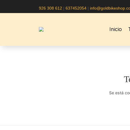
926 308 612
|
637452054
|
info@goldbikeshop.c
Inicio
T
Se está co