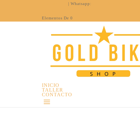
926 308 612
| Whatsapp:
637452054
info@goldb
Tienda
Elementos De 0
INICIO
TALLER
CONTACTO