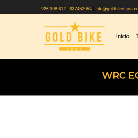
926 308 612
|
637452054
|
info@goldbikeshop.c
Inicio
WRC EO